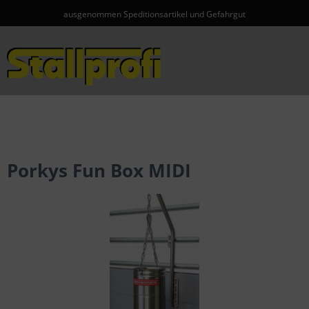
ausgenommen Speditionsartikel und Gefahrgut
Menü
Porkys Fun Box MIDI