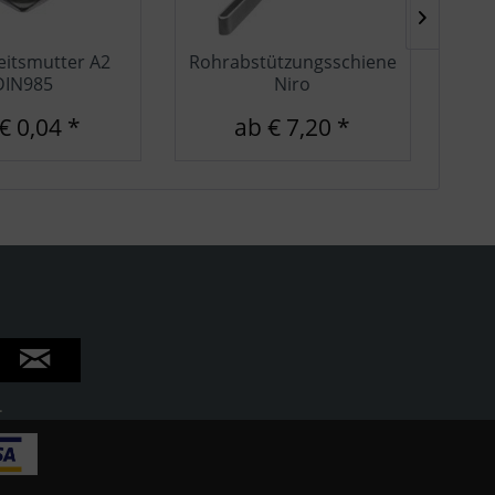
eitsmutter A2
Rohrabstützungsschiene
Sch
DIN985
Niro
€ 0,04 *
ab € 7,20 *
.