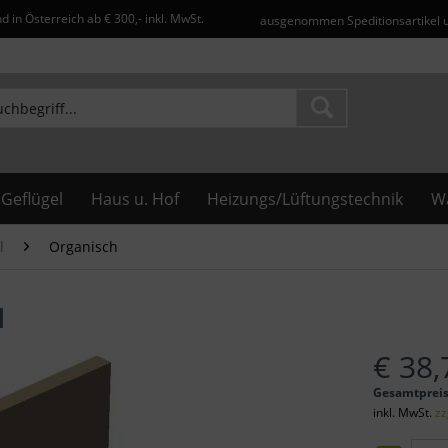
d in Österreich ab € 300,- inkl. MwSt.
ausgenommen Speditionsartikel 
Geflügel
Haus u. Hof
Heizungs/Lüftungstechnik
Wa
l
Organisch
l
€ 38,
Gesamtprei
inkl. MwSt.
zz