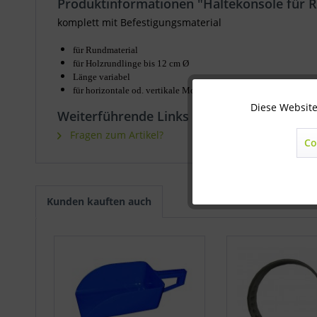
Produktinformationen "Haltekonsole für 
komplett mit Befestigungsmaterial
für Rundmaterial
für Holzrundlinge bis 12 cm Ø
Länge variabel
für horizontale od. vertikale Montage
Diese Website
Technisch notwendig
Weiterführende Links zu "Haltekonsole fü
Fragen zum Artikel?
Co
Marketing
Statistik
Kunden kauften auch
Sonstige