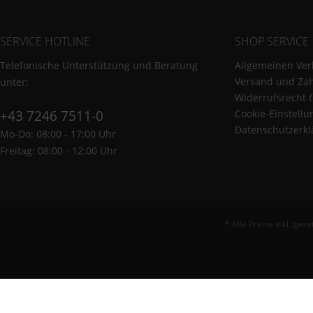
SERVICE HOTLINE
SHOP SERVICE
Telefonische Unterstützung und Beratung
Allgemeinen Ver
Versand und Za
unter:
Widerrufsrecht 
+43 7246 7511-0
Cookie-Einstell
Datenschutzerkl
Mo-Do: 08:00 - 17:00 Uhr
Freitag: 08:00 - 12:00 Uhr
* Alle Preise inkl. ges