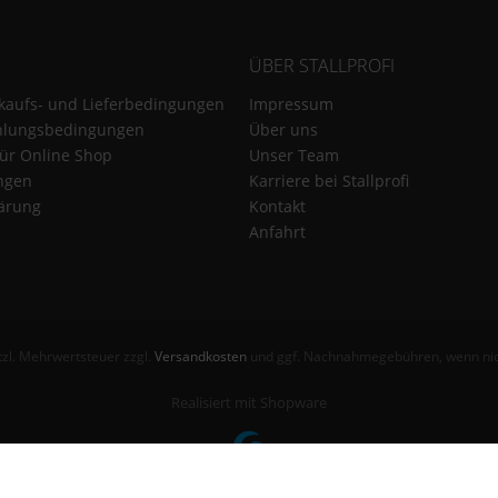
ÜBER STALLPROFI
kaufs- und Lieferbedingungen
Impressum
hlungsbedingungen
Über uns
für Online Shop
Unser Team
ungen
Karriere bei Stallprofi
ärung
Kontakt
Anfahrt
etzl. Mehrwertsteuer zzgl.
Versandkosten
und ggf. Nachnahmegebühren, wenn nic
Realisiert mit Shopware
© 2000 - 2026 Theme by TemplateScout.de