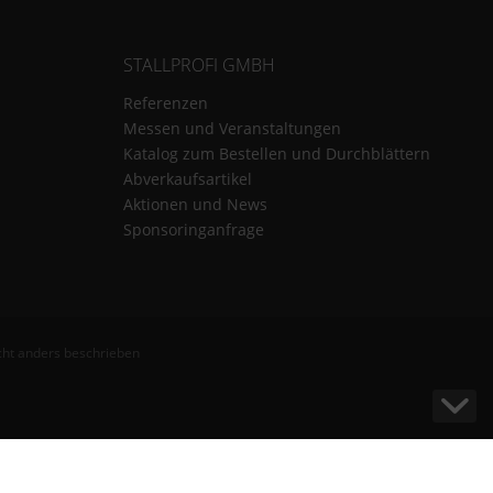
STALLPROFI GMBH
Referenzen
Messen und Veranstaltungen
Katalog zum Bestellen und Durchblättern
Abverkaufsartikel
Aktionen und News
Sponsoringanfrage
ht anders beschrieben