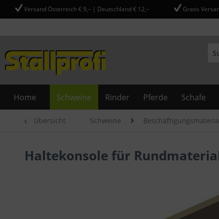
Versand Österreich € 9,– | Deutschland € 12,–
Gratis Versan
Home
Schweine
Rinder
Pferde
Schafe
Übersicht
Schweine
Beschäftigungsmateria
Haltekonsole für Rundmateria