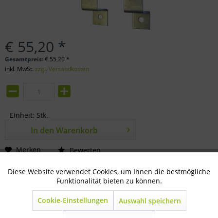
€ 55,20 *
Gesamtpreis:
€
55,20
*
inkl. MwSt.
zzgl. Versandkosten
Einheit:
Stk.
In den
Warenkorb
Merken
Bewerten
Artikel-Nr.:
Diese Website verwendet Cookies, um Ihnen die bestmögliche
42-15-0160
Aktiv
Technisch notwendig
Funktionalität bieten zu können.
Beschreibung
Cookie-Einstellungen
Auswahl speichern
Inaktiv
Marketing
2 Stk aus Alu mit Rohrschellen
mehr