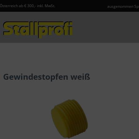
,- inkl. MwSt.
ausgenommen Speditionsartikel und
Menü
Gewindestopfen weiß