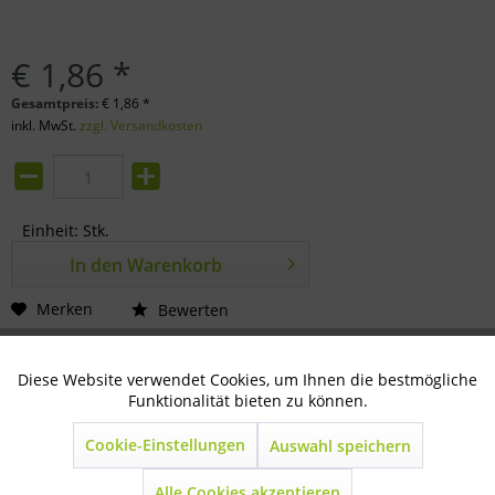
€ 1,86 *
Gesamtpreis:
€
1,86
*
inkl. MwSt.
zzgl. Versandkosten
Einheit:
Stk.
In den
Warenkorb
Merken
Bewerten
Artikel-Nr.:
31-88-0015
Diese Website verwendet Cookies, um Ihnen die bestmögliche
Aktiv
Technisch notwendig
Funktionalität bieten zu können.
Beschreibung
Cookie-Einstellungen
für Polymer Ecktröge
mehr
Auswahl speichern
Inaktiv
Marketing
Alle Cookies akzeptieren