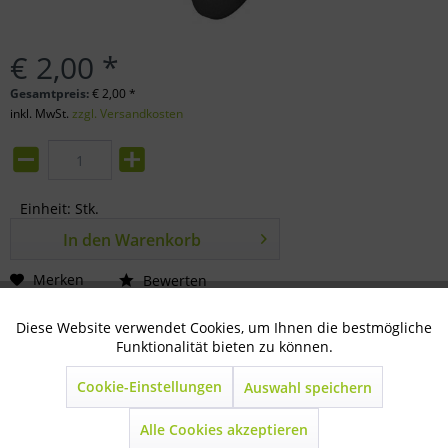
€ 2,00 *
Gesamtpreis:
€
2,00
*
inkl. MwSt.
zzgl. Versandkosten
Einheit:
Stk.
In den
Warenkorb
Merken
Bewerten
Artikel-Nr.:
31-88-0041
Diese Website verwendet Cookies, um Ihnen die bestmögliche
Aktiv
Technisch notwendig
Funktionalität bieten zu können.
Beschreibung
Cookie-Einstellungen
Auswahl speichern
Inaktiv
Marketing
für Futtertröge 9 Liter Der Verschlussstopfen für Futtertröge
ist einfach und sicher zu...
mehr
Alle Cookies akzeptieren