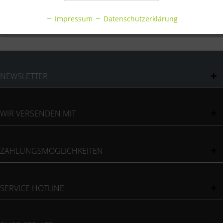
Inaktiv
Statistik
Bewertungen
0
Impressum
Datenschutzerklärung
Bewertungen lesen, schreiben und diskutieren...
mehr
Inaktiv
Sonstige
NEWSLETTER
WIR VERSENDEN MIT
ZAHLUNGSMÖGLICHKEITEN
SERVICE HOTLINE