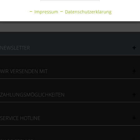
Inaktiv
Statistik
Bewertungen
0
Impressum
Datenschutzerklärung
Bewertungen lesen, schreiben und diskutieren...
mehr
Inaktiv
Sonstige
NEWSLETTER
WIR VERSENDEN MIT
ZAHLUNGSMÖGLICHKEITEN
SERVICE HOTLINE