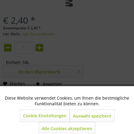
€ 2,40 *
Gesamtpreis:
€
2,40
*
inkl. MwSt.
zzgl. Versandkosten
Einheit:
Stk.
In den
Warenkorb
Merken
Bewerten
Artikel-Nr.:
32-88-0225
Diese Website verwendet Cookies, um Ihnen die bestmögliche
Aktiv
Technisch notwendig
Funktionalität bieten zu können.
Beschreibung
Cookie-Einstellungen
Auswahl speichern
Inaktiv
Marketing
Die Feder für die Futterschale Niro sorgt für eine flexible
Befestigung und hält die Schale...
mehr
Alle Cookies akzeptieren