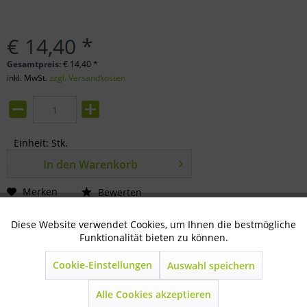
€ 14,40 *
Gesamtpreis:
€
14,40
*
inkl. MwSt.
zzgl. Versandkosten
Einheit:
Stk.
In den
Warenkorb
Merken
Bewerten
Artikel-Nr.:
32-88-0503
Diese Website verwendet Cookies, um Ihnen die bestmögliche
Aktiv
Technisch notwendig
Funktionalität bieten zu können.
Beschreibung
Cookie-Einstellungen
Auswahl speichern
Inaktiv
Marketing
Das schwarze Rohr für den Rotec Automat ist ein robustes,
funktionales Rohr, das für den...
mehr
Alle Cookies akzeptieren