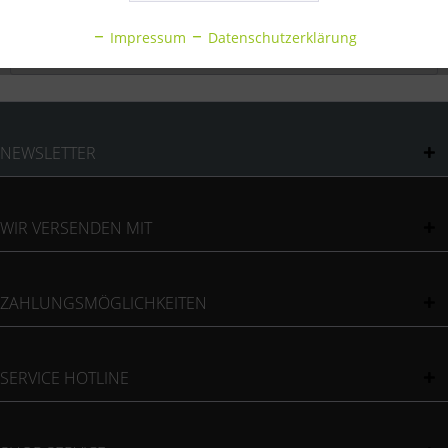
Inaktiv
Statistik
Bewertungen
0
Impressum
Datenschutzerklärung
Bewertungen lesen, schreiben und diskutieren...
mehr
Inaktiv
Sonstige
NEWSLETTER
WIR VERSENDEN MIT
ZAHLUNGSMÖGLICHKEITEN
SERVICE HOTLINE