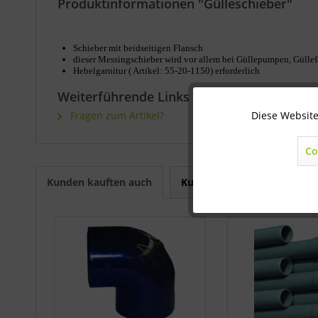
Produktinformationen "Gülleschieber"
Schieber mit beidseitigen Flansch
dieser Messingschieber wird vor allem bei Güllepumpen, Güll
Hebelgarnitur ( Artikel: 55-20-1150) erforderlich
Weiterführende Links zu "Gülleschieber"
Diese Website
Fragen zum Artikel?
Technisch notwendig
Co
Marketing
Kunden kauften auch
Kunden haben sich ebenfal
Statistik
Sonstige