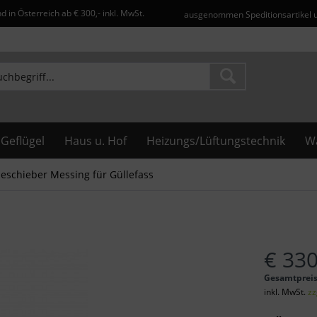
d in Österreich ab € 300,- inkl. MwSt.
ausgenommen Speditionsartikel 
Geflügel
Haus u. Hof
Heizungs/Lüftungstechnik
Wa
leschieber Messing für Güllefass
€ 330
Gesamtprei
inkl. MwSt.
zz