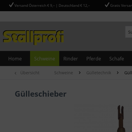
Versand Österreich € 9,– | Deutschland € 12,–
Gratis Versan
Home
Schweine
Rinder
Pferde
Schafe
Übersicht
Schweine
Gülletechnik
Gül
Gülleschieber