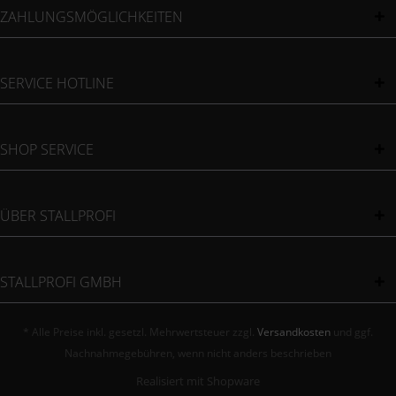
ZAHLUNGSMÖGLICHKEITEN
SERVICE HOTLINE
SHOP SERVICE
ÜBER STALLPROFI
STALLPROFI GMBH
* Alle Preise inkl. gesetzl. Mehrwertsteuer zzgl.
Versandkosten
und ggf.
Nachnahmegebühren, wenn nicht anders beschrieben
Realisiert mit Shopware