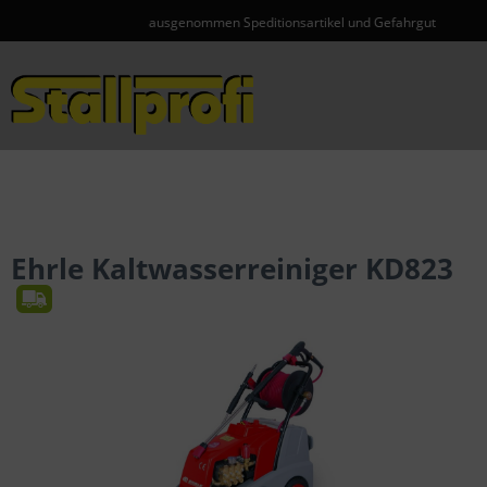
ausgenommen Speditionsartikel und Gefahrgut
Menü
Ehrle Kaltwasserreiniger KD823