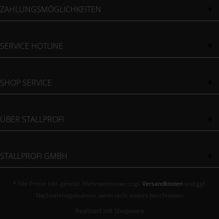
ZAHLUNGSMÖGLICHKEITEN
SERVICE HOTLINE
SHOP SERVICE
ÜBER STALLPROFI
STALLPROFI GMBH
* Alle Preise inkl. gesetzl. Mehrwertsteuer zzgl.
Versandkosten
und ggf.
Nachnahmegebühren, wenn nicht anders beschrieben
Realisiert mit Shopware