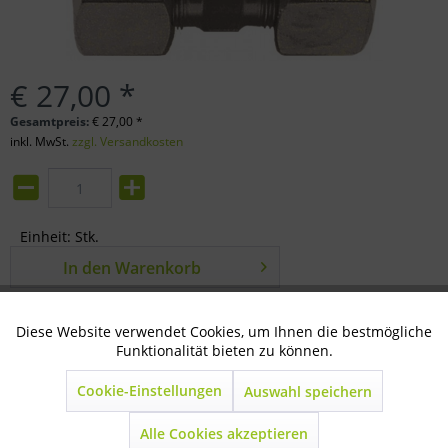
€ 27,00 *
Gesamtpreis:
€
27,00
*
inkl. MwSt.
zzgl. Versandkosten
Einheit:
Stk.
In den
Warenkorb
Merken
Bewerten
Diese Website verwendet Cookies, um Ihnen die bestmögliche
Aktiv
Technisch notwendig
Funktionalität bieten zu können.
Artikel-Nr.:
44-02-1018
Cookie-Einstellungen
Auswahl speichern
Inaktiv
Marketing
Beschreibung
mehr
Alle Cookies akzeptieren