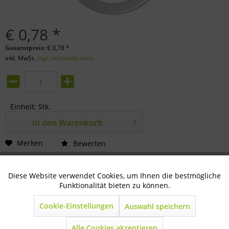
€ 0,78 *
Gesamtpreis:
€
0,78
*
inkl. MwSt.
zzgl. Versandkosten
Einheit:
Stk.
In den
Warenkorb
Merken
Bewerten
Artikel-Nr.:
33-89-0140
Diese Website verwendet Cookies, um Ihnen die bestmögliche
Aktiv
Technisch notwendig
Funktionalität bieten zu können.
Beschreibung
Cookie-Einstellungen
mehr
Auswahl speichern
Inaktiv
Marketing
Alle Cookies akzeptieren