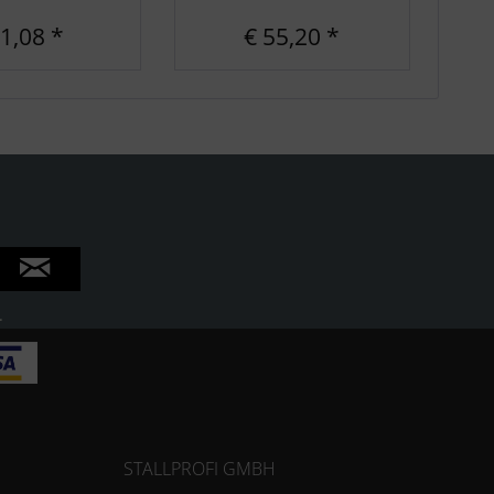
 1,08 *
€ 55,20 *
.
STALLPROFI GMBH