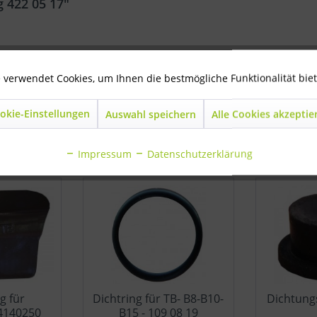
 422 05 17"
ung 422 05 17"
 verwendet Cookies, um Ihnen die bestmögliche Funktionalität bie
okie-Einstellungen
Auswahl speichern
Alle Cookies akzeptie
Impressum
Datenschutzerklärung
g für
Dichtring für TB- B8-B10-
Dichtung
4140250
B15 - 109 08 19