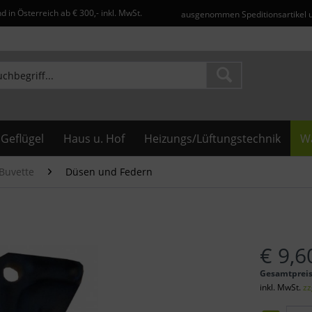
d in Österreich ab € 300,- inkl. MwSt.
ausgenommen Speditionsartikel 
Geflügel
Haus u. Hof
Heizungs/Lüftungstechnik
Wa
 Buvette
Düsen und Federn
€ 9,6
Gesamtprei
inkl. MwSt.
zz