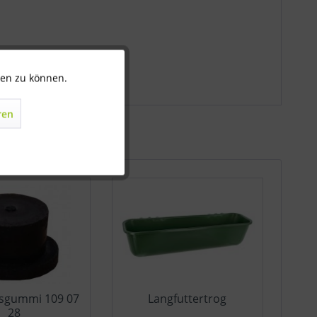
ten zu können.
Aktiv
ren
Inaktiv
Inaktiv
Inaktiv
sgummi 109 07
Langfuttertrog
28