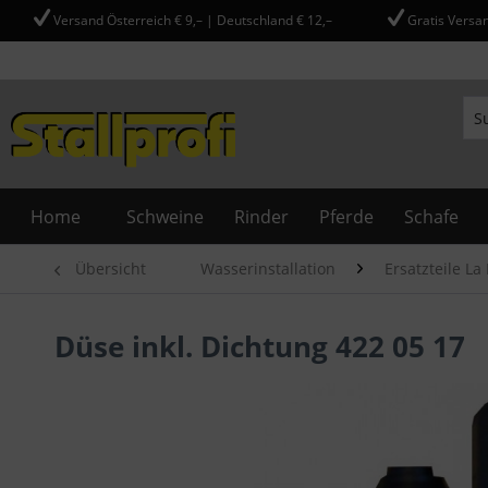
Versand Österreich € 9,– | Deutschland € 12,–
Gratis Versan
Home
Schweine
Rinder
Pferde
Schafe
Übersicht
Wasserinstallation
Ersatzteile La
Düse inkl. Dichtung 422 05 17