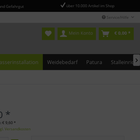
über 10.000 Artikel im Shop
und Gefahrgut
Service/Hilfe
Mein Konto
€ 0,00 *

sserinstallation
Weidebedarf
Patura
Stalleinrich
0 *
s:
€
9,60
*
gl. Versandkosten