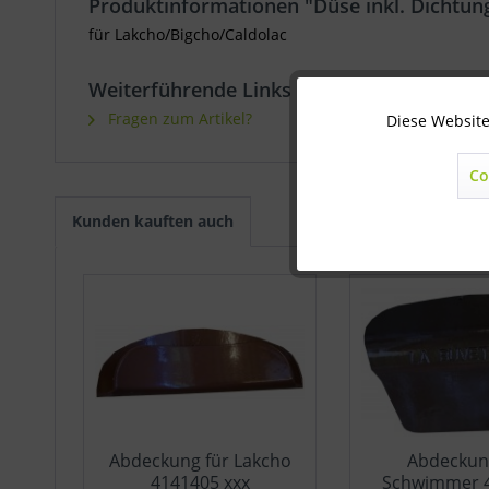
Produktinformationen "Düse inkl. Dichtung
für Lakcho/Bigcho/Caldolac
Weiterführende Links zu "Düse inkl. Dicht
Fragen zum Artikel?
Diese Website
Technisch notwendig
Co
Marketing
Kunden kauften auch
Statistik
Sonstige
Abdeckung für Lakcho
Abdeckun
4141405 xxx
Schwimmer 