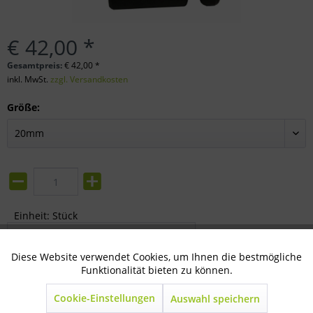
€ 42,00 *
Gesamtpreis:
€
42,00
*
inkl. MwSt.
zzgl. Versandkosten
Größe:
Einheit:
Stück
In den
Warenkorb
Diese Website verwendet Cookies, um Ihnen die bestmögliche
Aktiv
Technisch notwendig
Merken
Bewerten
Funktionalität bieten zu können.
Artikel-Nr.:
58-66-0020
Cookie-Einstellungen
Auswahl speichern
Inaktiv
Marketing