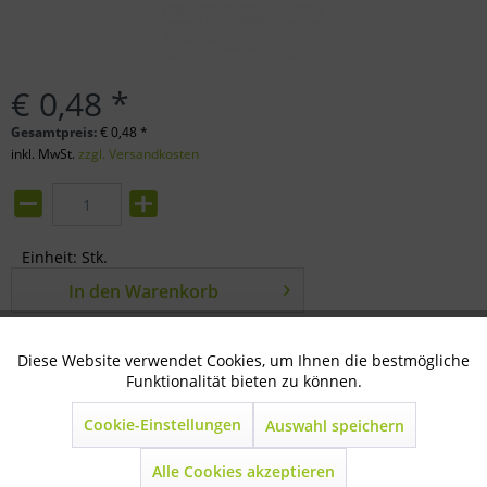
€ 0,48 *
Gesamtpreis:
€
0,48
*
inkl. MwSt.
zzgl. Versandkosten
Einheit:
Stk.
In den
Warenkorb
Merken
Bewerten
Diese Website verwendet Cookies, um Ihnen die bestmögliche
Aktiv
Technisch notwendig
Funktionalität bieten zu können.
Artikel-Nr.:
33-66-0192
Cookie-Einstellungen
Auswahl speichern
Inaktiv
Marketing
Beschreibung
zu Nippeltränkerohr (Spiralförmig) verzinkt...
mehr
Alle Cookies akzeptieren