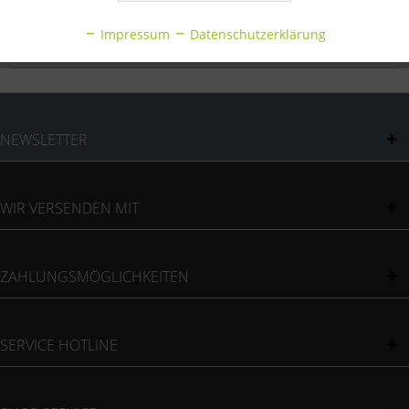
Inaktiv
Statistik
Bewertungen
0
Impressum
Datenschutzerklärung
Bewertungen lesen, schreiben und diskutieren...
mehr
Inaktiv
Sonstige
NEWSLETTER
WIR VERSENDEN MIT
ZAHLUNGSMÖGLICHKEITEN
SERVICE HOTLINE