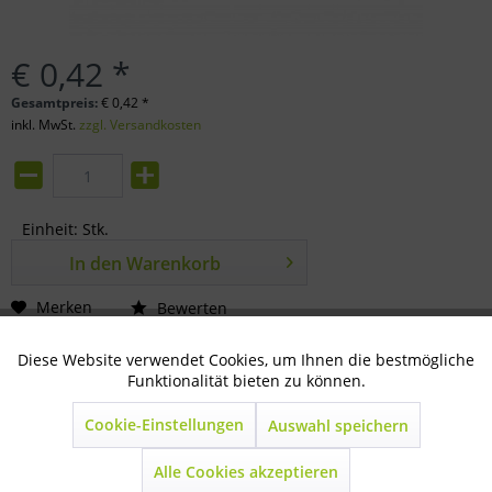
€ 0,42 *
Gesamtpreis:
€
0,42
*
inkl. MwSt.
zzgl. Versandkosten
Einheit:
Stk.
In den
Warenkorb
Merken
Bewerten
Artikel-Nr.:
33-66-0194
Diese Website verwendet Cookies, um Ihnen die bestmögliche
Aktiv
Technisch notwendig
Funktionalität bieten zu können.
Beschreibung
Cookie-Einstellungen
Auswahl speichern
Inaktiv
Marketing
zu Nippeltränkerohr 4kantig 2 Stk.pro Kupplung
erforderlich...
mehr
Alle Cookies akzeptieren