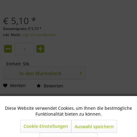
€ 5,10 *
Gesamtpreis:
€
5,10
*
inkl. MwSt.
zzgl. Versandkosten
Einheit:
Stk.
In den
Warenkorb
Merken
Bewerten
Artikel-Nr.:
42-08-0250
Diese Website verwendet Cookies, um Ihnen die bestmögliche
Aktiv
Technisch notwendig
Funktionalität bieten zu können.
Beschreibung
für Gas-, Wasser und Heizungsanlagen
Cookie-Einstellungen
Auswahl speichern
Inaktiv
Marketing
Gebrauchsanweisung:...
mehr