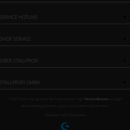
SERVICE HOTLINE
SHOP SERVICE
ÜBER STALLPROFI
STALLPROFI GMBH
* Alle Preise inkl. gesetzl. Mehrwertsteuer zzgl.
Versandkosten
und ggf.
Nachnahmegebühren, wenn nicht anders beschrieben
Realisiert mit Shopware