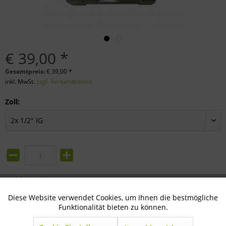
€ 39,00 *
Gesamtpreis:
€
39,00
*
inkl. MwSt.
zzgl. Versandkosten
Zoll:
Einheit:
Stk.
In den
Warenkorb
Diese Website verwendet Cookies, um Ihnen die bestmögliche
Aktiv
Technisch notwendig
Funktionalität bieten zu können.
Merken
Bewerten