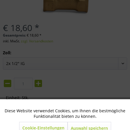
€ 18,60 *
Gesamtpreis:
€
18,60
*
inkl. MwSt.
zzgl. Versandkosten
Zoll:
Einheit:
Stk.
In den
Warenkorb
Diese Website verwendet Cookies, um Ihnen die bestmögliche
Aktiv
Technisch notwendig
Funktionalität bieten zu können.
Merken
Bewerten
Cookie-Einstellungen
Auswahl speichern
Inaktiv
Marketing