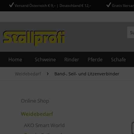
Versand Österreich € 9,– | Deutschland € 12,–
Gratis Versan
Home
Schweine
Rinder
Pferde
Schafe
Weidebedarf
Band-, Seil- und Litzenverbinder
Online Shop
Weidebedarf
AKO Smart World