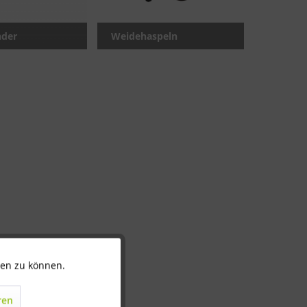
nder
Weidehaspeln
ten zu können.
Aktiv
ren