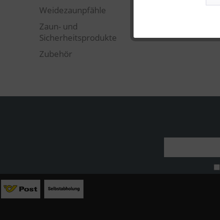
Marketing
Weidezaunpfähle
Zaun- und
Statistik
Sicherheitsprodukte
Zubehör
Sonstige