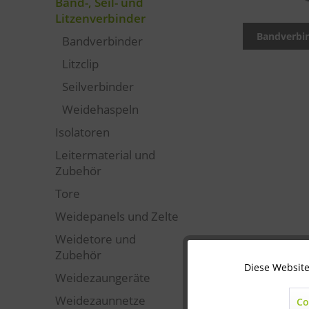
Band-, Seil- und
Litzenverbinder
Bandverbi
Bandverbinder
Litzclip
Seilverbinder
Weidehaspeln
Isolatoren
Leitermaterial und
Zubehör
Tore
Weidepanels und Zelte
Weidetore und
Zubehör
Diese Website
Technisch notwendig
Weidezaungeräte
Weidezaunnetze
Co