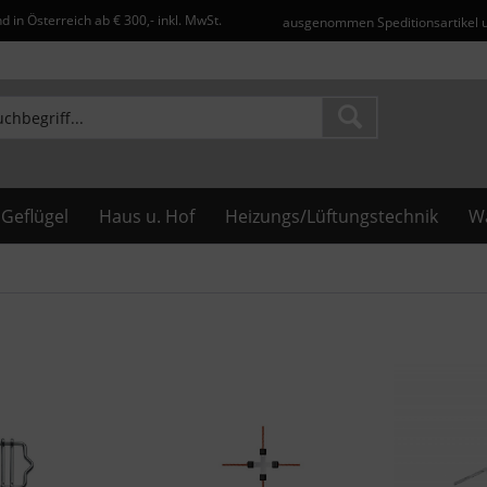
d in Österreich ab € 300,- inkl. MwSt.
ausgenommen Speditionsartikel 
Geflügel
Haus u. Hof
Heizungs/Lüftungstechnik
Wa