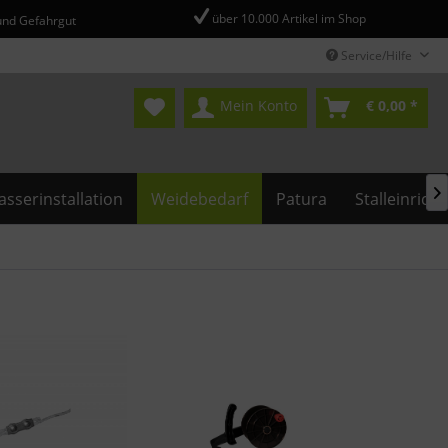
über 10.000 Artikel im Shop
und Gefahrgut
Service/Hilfe
Mein Konto
€ 0,00 *

sserinstallation
Weidebedarf
Patura
Stalleinrich