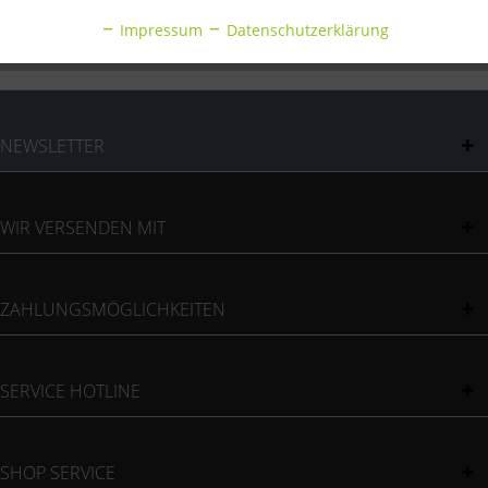
Bewertungen
0
Impressum
Datenschutzerklärung
Bewertungen lesen, schreiben und diskutieren...
mehr
Inaktiv
Sonstige
NEWSLETTER
WIR VERSENDEN MIT
ZAHLUNGSMÖGLICHKEITEN
SERVICE HOTLINE
SHOP SERVICE