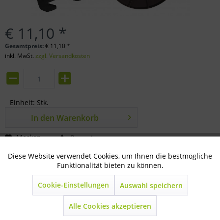
€ 11,10 *
Gesamtpreis:
€
11,10
*
inkl. MwSt.
zzgl. Versandkosten
Einheit:
Stk.
In den
Warenkorb
Merken
Bewerten
Diese Website verwendet Cookies, um Ihnen die bestmögliche
Aktiv
Technisch notwendig
Artikel-Nr.:
81-07-0100
Funktionalität bieten zu können.
Beschreibung
Cookie-Einstellungen
Auswahl speichern
Inaktiv
Marketing
für ca. 500 lfm Litzendraht Haspel Ø 180 mm...
mehr
Alle Cookies akzeptieren
Inaktiv
Statistik