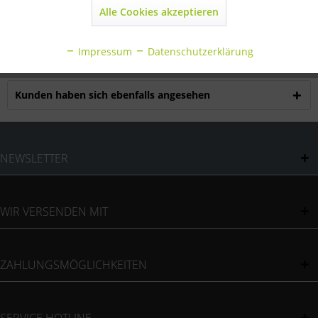
mehr
Alle Cookies akzeptieren
Inaktiv
Statistik
Bewertungen
0
Impressum
Datenschutzerklärung
Bewertungen lesen, schreiben und diskutieren...
mehr
Inaktiv
Sonstige
Kunden haben sich ebenfalls angesehen
NEWSLETTER
WIR VERSENDEN MIT
ZAHLUNGSMÖGLICHKEITEN