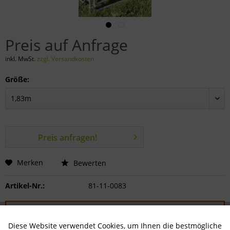
Preis auf Anfrage
inkl. MwSt.
zzgl. Versandkosten
Größe:
Preis anfragen!
Merken
Bewerten
Artikel-Nr.:
81-11-0083
VERSANDINFORMATION:
Bitte beachten Sie, dass bei diesem Artikel zusätzliche
Diese Website verwendet Cookies, um Ihnen die bestmögliche
Aktiv
Technisch notwendig
Versandkosten anfallen!