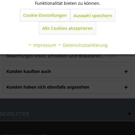
Funktionalität bieten zu können.
Cookie-Einstellungen
Auswahl speichern
Inaktiv
Marketing
Beschreibung
Schafgitter praktisches Steck-System zum einfachen und
Alle Cookies akzeptieren
werkzeuglosen Aufbau von...
mehr
Inaktiv
Statistik
Impressum
Datenschutzerklärung
Bewertungen
0
Inaktiv
Sonstige
Bewertungen lesen, schreiben und diskutieren...
mehr
Kunden kauften auch
Kunden haben sich ebenfalls angesehen
NEWSLETTER