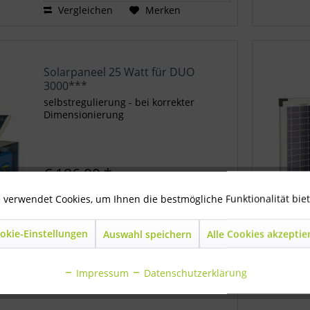
Vergleichen
Merken
Solarpaneel 25 Watt für DUO
3000***
selbstregulierung - bei korrekter
Dimensionierung
€ 186,00 *
 verwendet Cookies, um Ihnen die bestmögliche Funktionalität bie
okie-Einstellungen
Auswahl speichern
Alle Cookies akzeptie
In den
Warenkorb
Vergleichen
Merken
Impressum
Datenschutzerklärung