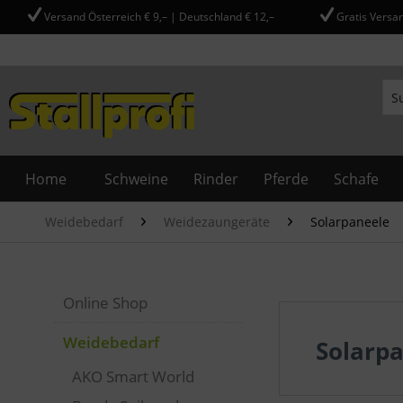
Versand Österreich € 9,– | Deutschland € 12,–
Gratis Versan
Home
Schweine
Rinder
Pferde
Schafe
Weidebedarf
Weidezaungeräte
Solarpaneele
Online Shop
Weidebedarf
Solarp
AKO Smart World