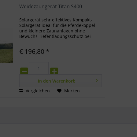
Weidezaungerät Titan S400
Solargerät sehr effektives Kompakt-
Solargerät ideal für die Pferdekoppel
und kleinere Zaunanlagen ohne
Bewuchs Tiefentladungsschutz bei
Akkuspannung nur rotes Blinken)
intelligentes Akkumanagement mit
€ 196,80 *
Tiefentladeschutz: 2 Wochen Laufzeit...
In den
Warenkorb
Vergleichen
Merken