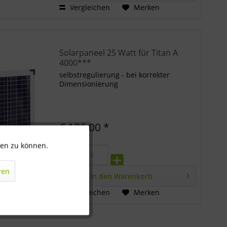
Vergleichen
Merken
Solarpaneel 25 Watt für Titan A
4000***
selbstregulierung - bei korrekter
Dimensionierung
€ 186,00 *
ten zu können.
Aktiv
ren
Inaktiv
In den
Warenkorb
Vergleichen
Merken
Inaktiv