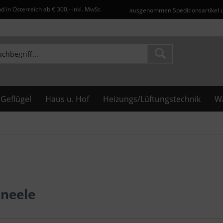
d in Österreich ab € 300,- inkl. MwSt.
ausgenommen Speditionsartikel 
Geflügel
Haus u. Hof
Heizungs/Lüftungstechnik
Wa
aneele