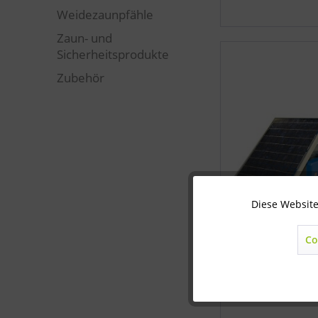
Weidezaunpfähle
Zaun- und
Sicherheitsprodukte
Zubehör
Diese Website
Technisch notwendig
Co
Marketing
Statistik