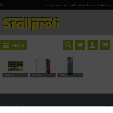
ausgenommen Speditionsartikel und Gefahrgut
Menü
Für Geflügel
Für Schafe
Wildzäune
NEWSLETTER