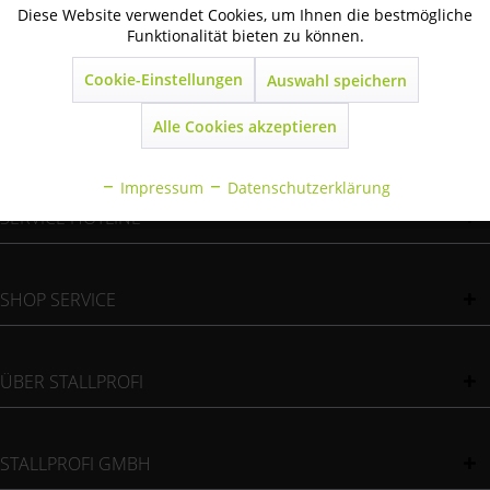
Diese Website verwendet Cookies, um Ihnen die bestmögliche
Aktiv
Technisch notwendig
Funktionalität bieten zu können.
WIR VERSENDEN MIT
Cookie-Einstellungen
Auswahl speichern
Inaktiv
Marketing
Alle Cookies akzeptieren
ZAHLUNGSMÖGLICHKEITEN
Inaktiv
Statistik
Impressum
Datenschutzerklärung
Inaktiv
SERVICE HOTLINE
Sonstige
SHOP SERVICE
ÜBER STALLPROFI
STALLPROFI GMBH