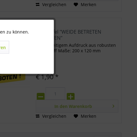
Vergleichen
Merken
Warntafel "WEIDE BETRETEN
ten zu können.
Aktiv
VERBOTEN"
mit einseitigem Aufdruck aus robusten
ren
Inaktiv
Kunststoff Maße: 200 x 120 mm
Inaktiv
€ 1,90 *
Inaktiv
In den
Warenkorb
Vergleichen
Merken