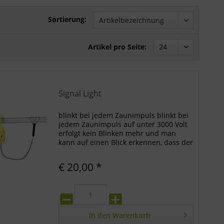
Sortierung:
Artikel pro Seite:
Signal Light
blinkt bei jedem Zaunimpuls blinkt bei
jedem Zaunimpuls auf unter 3000 Volt
erfolgt kein Blinken mehr und man
kann auf einen Blick erkennen, dass der
Zaun nicht mehr hütesicher ist durch
den Einsatz an mehreren Stellen Ihres
€ 20,00 *
Weidezauns...
In den
Warenkorb