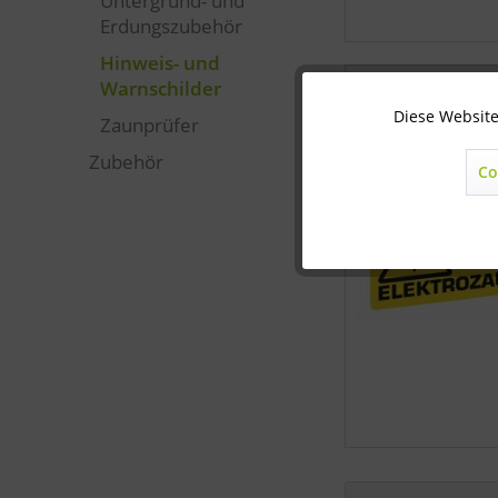
Untergrund- und
Erdungszubehör
Hinweis- und
Warnschilder
Diese Website
Technisch notwendig
Zaunprüfer
Zubehör
Co
Marketing
Statistik
Sonstige