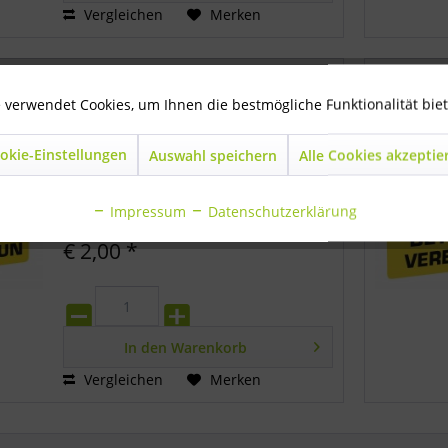
Vergleichen
Merken
Warntafel "Vorsicht Elektrozaun"
 verwendet Cookies, um Ihnen die bestmögliche Funktionalität bie
mit beidseitigem Aufdruck aus
okie-Einstellungen
Auswahl speichern
Alle Cookies akzeptie
robusten Kunststoff Maße: 200 x 120
mm beidseitig bedruckt
Impressum
Datenschutzerklärung
€ 2,00 *
In den
Warenkorb
Vergleichen
Merken