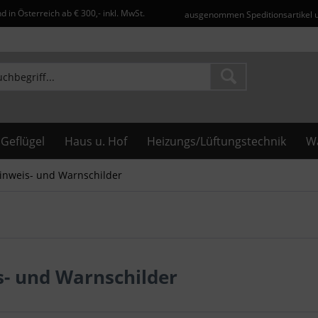
d in Österreich ab € 300,- inkl. MwSt.
ausgenommen Speditionsartikel 
Geflügel
Haus u. Hof
Heizungs/Lüftungstechnik
Wa
inweis- und Warnschilder
s- und Warnschilder