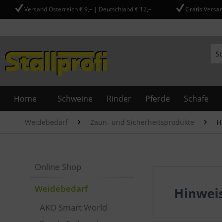
Versand Österreich € 9,– | Deutschland € 12,–
Gratis Versan
Home
Schweine
Rinder
Pferde
Schafe
Weidebedarf
Zaun- und Sicherheitsprodukte
H
Online Shop
Weidebedarf
Hinwei
AKO Smart World