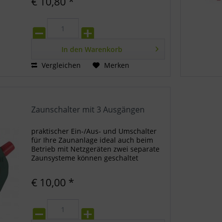
€ 10,80 *
In den
Warenkorb
Vergleichen
Merken
Zaunschalter mit 3 Ausgängen
praktischer Ein-/Aus- und Umschalter
für Ihre Zaunanlage ideal auch beim
Betrieb mit Netzgeräten zwei separate
Zaunsysteme können geschaltet
werden 4 Positionen möglich: I = nur
Zaun 1 II = nur Zaun 2 I + II = Zaun 1 + 2
€ 10,00 *
gemeinsam 0 = Aus