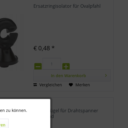
Ersatzringisolator für Ovalpfahl
€ 0,48 *
In den
Warenkorb
Vergleichen
Merken
Spannbügel für Drahtspanner
ten zu können.
Aktiv
rotierend
ren
Inaktiv