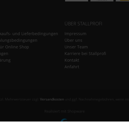
ÜBER STALLPROFI
kaufs- und Lieferbedingungen
Impressum
hlungsbedingungen
Über uns
für Online Shop
Unser Team
ungen
Karriere bei Stallprofi
ärung
Kontakt
Anfahrt
etzl. Mehrwertsteuer zzgl.
Versandkosten
und ggf. Nachnahmegebühren, wenn nic
Realisiert mit Shopware