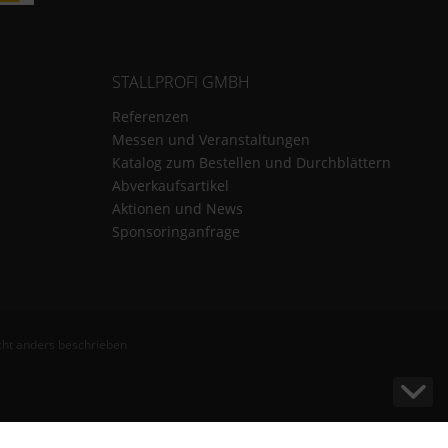
STALLPROFI GMBH
Referenzen
Messen und Veranstaltungen
Katalog zum Bestellen und Durchblättern
Abverkaufsartikel
Aktionen und News
Sponsoringanfrage
ht anders beschrieben