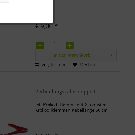
Inaktiv
€ 9,00 *
Inaktiv
In den
Warenkorb
Vergleichen
Merken
Verbindungskabel doppelt
mit Krokodilklemme mit 2 robusten
Krokodilklemmen Kabellänge 60 cm