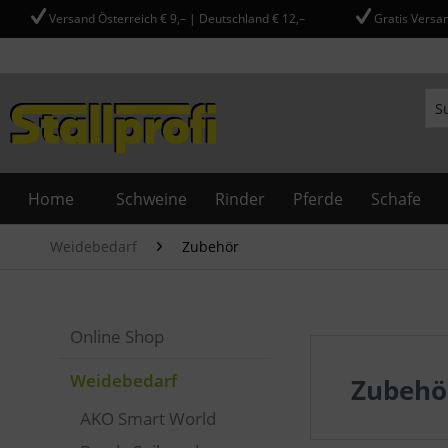
Versand Österreich € 9,– | Deutschland € 12,–
Gratis Versan
Home
Schweine
Rinder
Pferde
Schafe
Weidebedarf
Zubehör
Online Shop
Weidebedarf
Zubehö
AKO Smart World