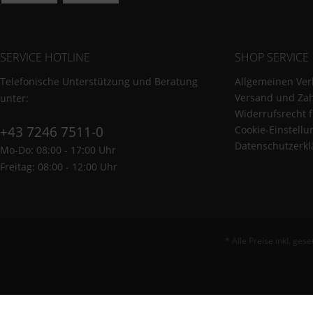
SERVICE HOTLINE
SHOP SERVICE
Telefonische Unterstützung und Beratung
Allgemeinen Ver
Versand und Za
unter:
Widerrufsrecht 
+43 7246 7511-0
Cookie-Einstell
Datenschutzerkl
Mo-Do: 08:00 - 17:00 Uhr
Freitag: 08:00 - 12:00 Uhr
* Alle Preise inkl. ges