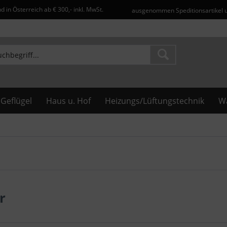
d in Österreich ab € 300,- inkl. MwSt.
ausgenommen Speditionsartikel 
Geflügel
Haus u. Hof
Heizungs/Lüftungstechnik
Wa
r