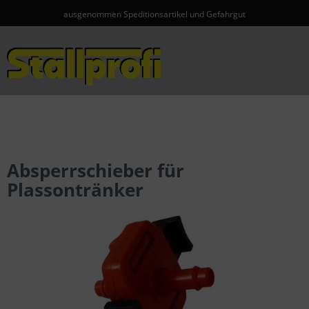
ausgenommen Speditionsartikel und Gefahrgut
Menü
Absperrschieber für
Plassontränker