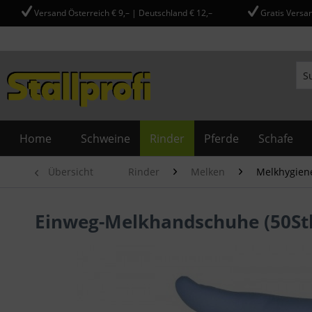
Versand Österreich € 9,– | Deutschland € 12,–
Gratis Versan
Home
Schweine
Rinder
Pferde
Schafe
Übersicht
Rinder
Melken
Melkhygien
Einweg-Melkhandschuhe (50St