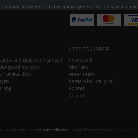
Ich habe die
Datenschutzbestimmungen
zur Kenntnis genommen
ÜBER STALLPROFI
kaufs- und Lieferbedingungen
Impressum
hlungsbedingungen
Über uns
für Online Shop
Unser Team
ungen
Karriere bei Stallprofi
ärung
Kontakt
Anfahrt
etzl. Mehrwertsteuer zzgl.
Versandkosten
und ggf. Nachnahmegebühren, wenn nic