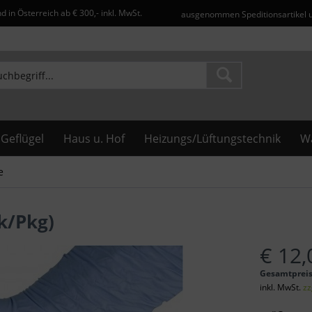
d in Österreich ab € 300,- inkl. MwSt.
ausgenommen Speditionsartikel 
Geflügel
Haus u. Hof
Heizungs/Lüftungstechnik
Wa
e
k/Pkg)
€ 12,
Gesamtprei
inkl. MwSt.
zz