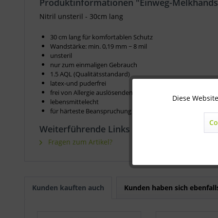
Produktinformationen "Einweg-Melkhands
Nitril unsteril - 30cm lang
30 cm lang für komfortablen Schutz
Wandstärke: min. 0,19 mm ~ 8 mil
unsteril
nur zum einmaligen Gebrauch
1.5 AQL (Qualitätsstandard)
latex-und puderfrei
frei von Allergie auslösenden Thiuramen, Thiazolen und L
Diese Website
Technisch notwendig
lebensmittelecht
für härteste Beanspruchung
Co
Weiterführende Links zu "Einweg-Melkhan
Marketing
Fragen zum Artikel?
Statistik
Kunden kauften auch
Kunden haben sich ebenfal
Sonstige