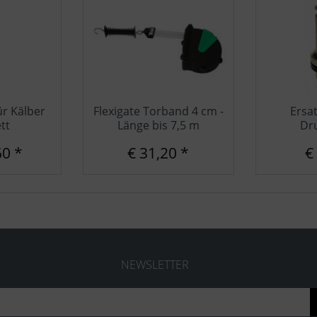
ür Kälber
Flexigate Torband 4 cm -
Ersat
tt
Länge bis 7,5 m
Dr
60 *
€ 31,20 *
€
NEWSLETTER