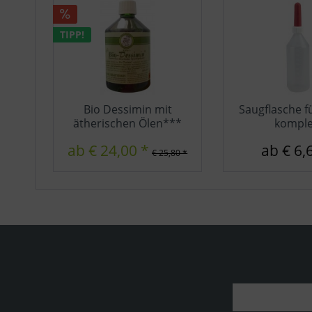
TIPP!
Bio Dessimin mit
Saugflasche f
ätherischen Ölen***
komple
ab € 24,00 *
ab € 6,
€ 25,80 *