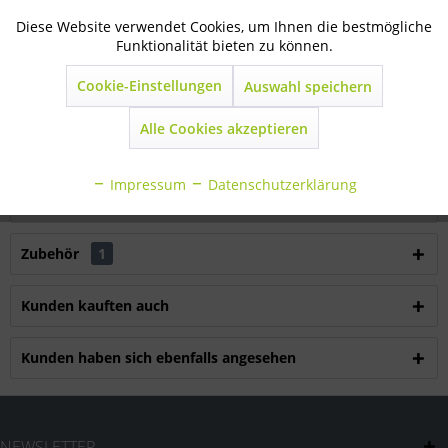
Artikel-Nr.:
35-09-0150
Diese Website verwendet Cookies, um Ihnen die bestmögliche
Aktiv
Technisch notwendig
Funktionalität bieten zu können.
Beschreibung
Cookie-Einstellungen
Auswahl speichern
Inaktiv
Marketing
aus gerundetem Preßglas Pressglaslampen (PAR) haben
eine...
mehr
Alle Cookies akzeptieren
Inaktiv
Statistik
Bewertungen
0
Impressum
Datenschutzerklärung
Bewertungen lesen, schreiben und diskutieren...
mehr
Inaktiv
Sonstige
Zubehör
1
Kunden kauften auch
Kunden haben sich ebenfalls angesehen
NEWSLETTER