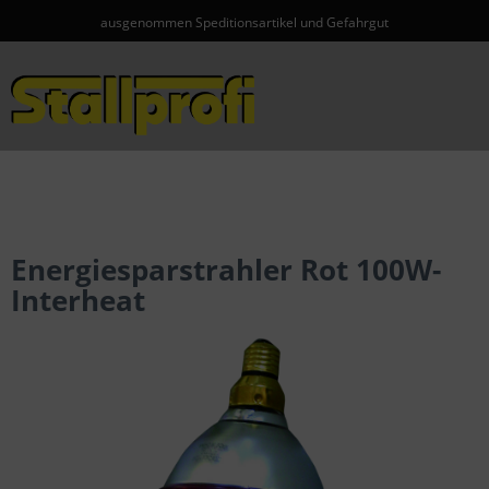
ausgenommen Speditionsartikel und Gefahrgut
Menü
Energiesparstrahler Rot 100W-
Interheat