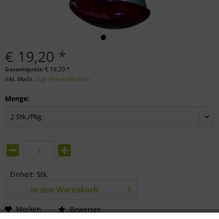
€ 19,20 *
Gesamtpreis:
€
19,20
*
inkl. MwSt.
zzgl. Versandkosten
Menge:
Einheit:
Stk.
In den
Warenkorb
Merken
Bewerten