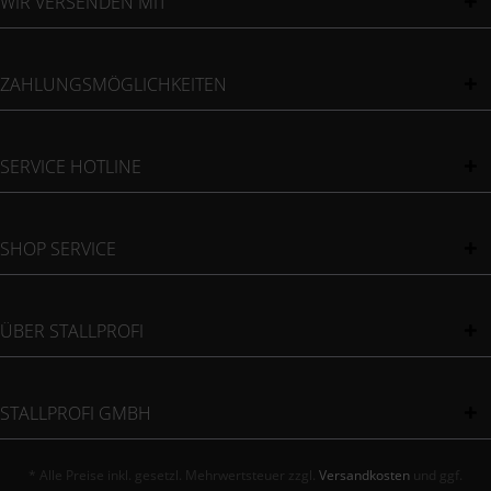
WIR VERSENDEN MIT
ZAHLUNGSMÖGLICHKEITEN
SERVICE HOTLINE
SHOP SERVICE
ÜBER STALLPROFI
STALLPROFI GMBH
* Alle Preise inkl. gesetzl. Mehrwertsteuer zzgl.
Versandkosten
und ggf.