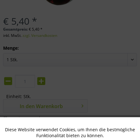
€ 5,40 *
Gesamtpreis:
€
5,40
*
inkl. MwSt.
zzgl. Versandkosten
Menge:
Einheit:
Stk.
In den
Warenkorb
Merken
Bewerten
Diese Website verwendet Cookies, um Ihnen die bestmögliche
Aktiv
Technisch notwendig
Artikel-Nr.:
35-09-0300
Funktionalität bieten zu können.