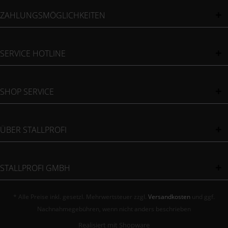
ZAHLUNGSMÖGLICHKEITEN
SERVICE HOTLINE
SHOP SERVICE
ÜBER STALLPROFI
STALLPROFI GMBH
* Alle Preise inkl. gesetzl. Mehrwertsteuer zzgl.
Versandkosten
und ggf.
Nachnahmegebühren, wenn nicht anders beschrieben
Realisiert mit Shopware