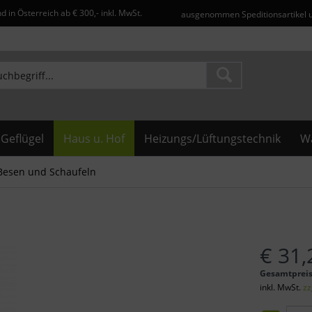
d in Österreich ab € 300,- inkl. MwSt.
ausgenommen Speditionsartikel 
Geflügel
Haus u. Hof
Heizungs/Lüftungstechnik
Wa
Besen und Schaufeln
€ 31,
Gesamtprei
inkl. MwSt.
zz