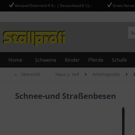
Versand Österreich € 9,– | Deutschland € 12,–
Gratis Versan
Home
Schweine
Rinder
Pferde
Schafe
Übersicht
Haus u. Hof
Arbeitsgeräte
Schnee-und Straßenbesen