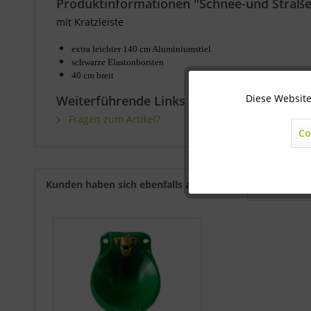
Produktinformationen "Schnee-und Straß
mit Kratzleiste
extra leichter 140 cm Aluminiumstiel
schwarze Elastonborsten
40 cm breit
Diese Website
Technisch notwendig
Weiterführende Links zu "Schnee-und Str
Fragen zum Artikel?
Co
Marketing
Statistik
Kunden haben sich ebenfalls angesehen
Sonstige