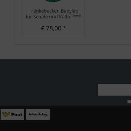
Tränkebecken Babylab
für Schafe und Kälber***
€ 78,00 *