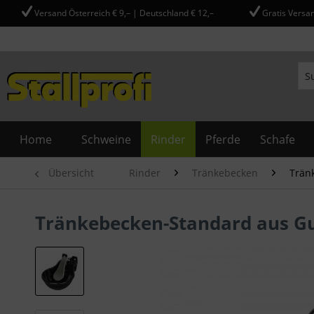
Versand Österreich € 9,– | Deutschland € 12,–
Gratis Versan
Home
Schweine
Rinder
Pferde
Schafe
Übersicht
Rinder
Tränkebecken
Trän
Tränkebecken-Standard aus G