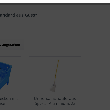
tandard aus Guss"
ls angesehen
ecken mit
Universal-Schaufel aus
üse
Spezial-Aluminium, 2x
vergütet