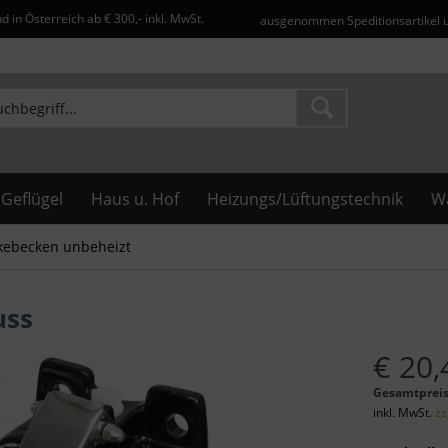
d in Österreich ab € 300,- inkl. MwSt.
ausgenommen Speditionsartikel 
Geflügel
Haus u. Hof
Heizungs/Lüftungstechnik
Wa
kebecken unbeheizt
uss
€ 20,
Gesamtprei
inkl. MwSt.
zz