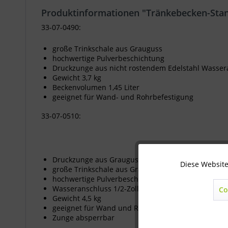
Produktinformationen "Tränkebecken-Sta
33-07-0490:
große Trinkschale aus Grauguss
hochwertige Pulverbeschichtung
Druckzunge aus nicht rostendem Edelstahl Wassera
Gewicht 3,7 kg
Beckenvolumen 1,45 Liter
geeignet für Wand- und Rohrbefestigung
33-07-0510:
Druckzunge aus Grauguss
Diese Website
Technisch notwendig
große Trinkschale aus Grauguss
hochwertige Pulverbeschichtung
Wasseranschluss 1/2-Zoll von oben oder unten
Co
Marketing
Gewicht 4,5 kg
geeignet für Wand und Rohrbefestigung
Zunge absperrbar
Statistik