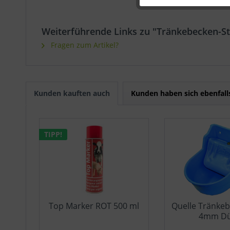
Weiterführende Links zu "Tränkebecken-S
Sonstige
Fragen zum Artikel?
Kunden kauften auch
Kunden haben sich ebenfal
TIPP!
Top Marker ROT 500 ml
Quelle Tränkeb
4mm D