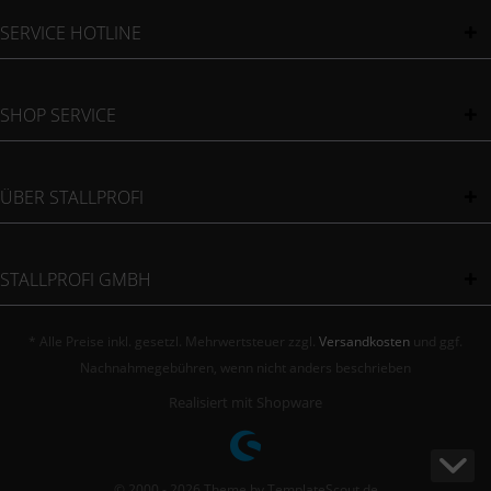
SERVICE HOTLINE
SHOP SERVICE
ÜBER STALLPROFI
STALLPROFI GMBH
* Alle Preise inkl. gesetzl. Mehrwertsteuer zzgl.
Versandkosten
und ggf.
Nachnahmegebühren, wenn nicht anders beschrieben
Realisiert mit Shopware
© 2000 - 2026 Theme by TemplateScout.de