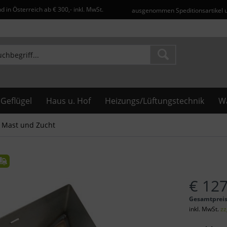
d in Österreich ab € 300,- inkl. MwSt.
ausgenommen Speditionsartikel 
Geflügel
Haus u. Hof
Heizungs/Lüftungstechnik
Wa
Mast und Zucht
€ 127
Gesamtprei
inkl. MwSt.
zz