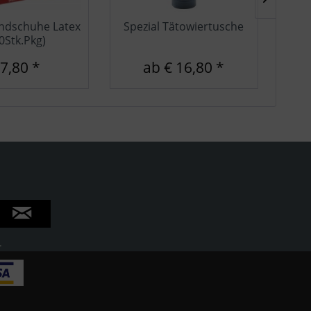
ndschuhe Latex
Spezial Tätowiertusche
D
0Stk.Pkg)
 7,80 *
ab € 16,80 *
.