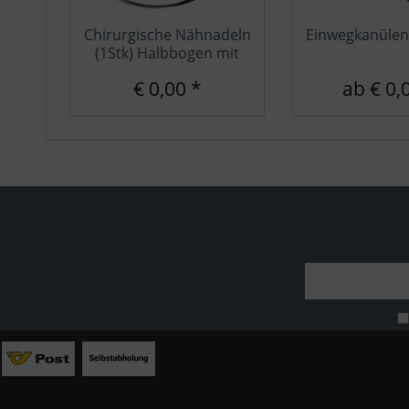
Chirurgische Nähnadeln
Einwegkanülen
(1Stk) Halbbogen mit
Federöhr
€ 0,00 *
ab € 0,