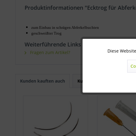
Produktinformationen "Ecktrog für Abferk
zum Einbau in schrägen Abferkelbuchten
geschweißter Trog
Weiterführende Links zu "Ecktrog für Abfe
Diese Website
Technisch notwendig
Fragen zum Artikel?
Co
Marketing
Kunden kauften auch
Kunden haben sich ebenfal
Statistik
Sonstige