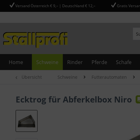
Versand Österreich € 9,– | Deutschland € 12,–
Gratis Versan
Home
Schweine
Rinder
Pferde
Schafe
Übersicht
Schweine
Futterautomaten
Ecktrog für Abferkelbox Niro