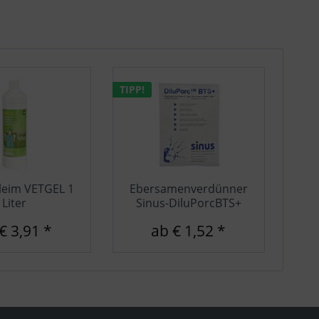
Inaktiv
TIPP!
hleim VETGEL 1
Ebersamenverdünner
Liter
Sinus-DiluPorcBTS+
€ 3,91 *
ab € 1,52 *