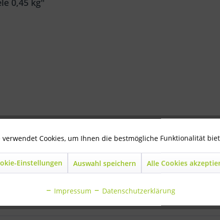
le 0,45 kg"
s Supech stocken (hart werden). Durch Zerschlagen wird es wieder pulverisiert (ke
 verwendet Cookies, um Ihnen die bestmögliche Funktionalität bie
warmen Wasser. Mit Saupech einstreuen. Danach mit heißem Wasser (über 70°C) glei
okie-Einstellungen
Auswahl speichern
Alle Cookies akzeptie
hele 0,45 kg"
Impressum
Datenschutzerklärung