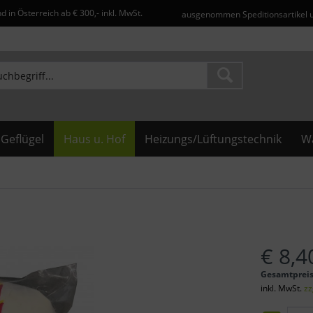
d in Österreich ab € 300,- inkl. MwSt.
ausgenommen Speditionsartikel 
Geflügel
Haus u. Hof
Heizungs/Lüftungstechnik
Wa
€ 8,4
Gesamtprei
inkl. MwSt.
zz