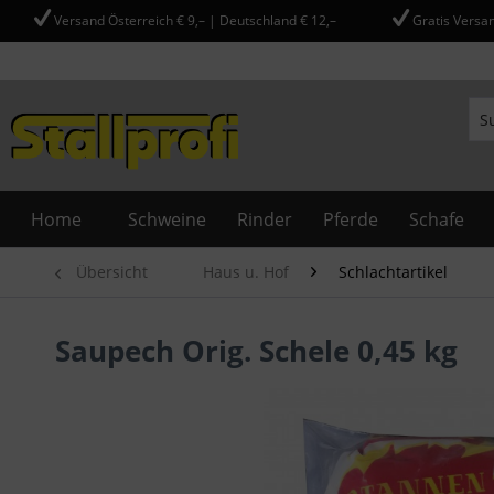
Versand Österreich € 9,– | Deutschland € 12,–
Gratis Versan
Home
Schweine
Rinder
Pferde
Schafe
Übersicht
Haus u. Hof
Schlachtartikel
Saupech Orig. Schele 0,45 kg