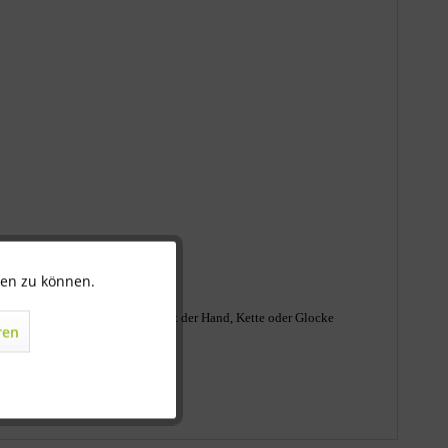
in Qualitätsverlust).
ten zu können.
Aktiv
chmäßig übergießen. Borsten mit der Hand, Kette oder Glocke
ren
Inaktiv
Inaktiv