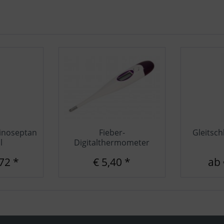
inoseptan
Fieber-
Gleitsc
l
Digitalthermometer
72 *
€ 5,40 *
ab 