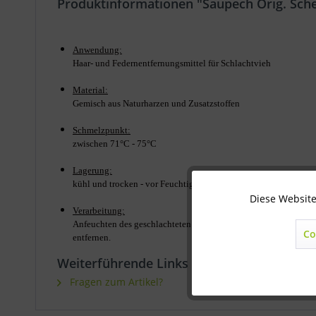
Produktinformationen "Saupech Orig. Sche
Anwendung:
Haar- und Federnentfernungsmittel für Schlachtvieh
Material:
Gemisch aus Naturharzen und Zusatzstoffen
Schmelzpunkt:
zwischen 71°C - 75°C
Lagerung:
kühl und trocken - vor Feuchtigkeit schützen. Bei Wärme kann da
Diese Website
Technisch notwendig
Verarbeitung:
Anfeuchten des geschlachteten oder grobgerupften Tieres mit 
Co
entfernen.
Marketing
Weiterführende Links zu "Saupech Orig. Sc
Fragen zum Artikel?
Statistik