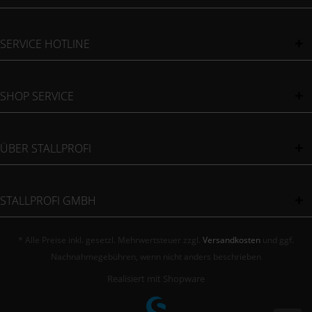
SERVICE HOTLINE
SHOP SERVICE
ÜBER STALLPROFI
STALLPROFI GMBH
* Alle Preise inkl. gesetzl. Mehrwertsteuer zzgl.
Versandkosten
und ggf.
Nachnahmegebühren, wenn nicht anders beschrieben
Realisiert mit Shopware