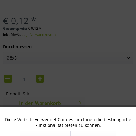
€ 0,12 *
Gesamtpreis:
€
0,12
*
inkl. MwSt.
zzgl. Versandkosten
Durchmesser:
Einheit:
Stk.
In den
Warenkorb
Merken
Bewerten
Diese Website verwendet Cookies, um Ihnen die bestmögliche
Aktiv
Technisch notwendig
Funktionalität bieten zu können.
Artikel-Nr.:
51-71-1015