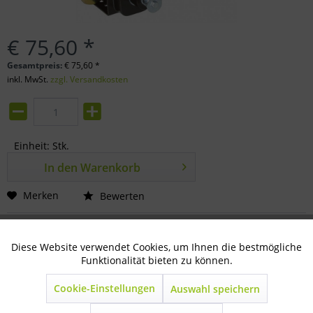
€ 75,60 *
Gesamtpreis:
€
75,60
*
inkl. MwSt.
zzgl. Versandkosten
Einheit:
Stk.
In den
Warenkorb
Merken
Bewerten
Artikel-Nr.:
80-19-0440
Diese Website verwendet Cookies, um Ihnen die bestmögliche
Aktiv
Technisch notwendig
Funktionalität bieten zu können.
Beschreibung
mit 20 m-Seil mit automatischer Bremse, Zugbelastung
Cookie-Einstellungen
Auswahl speichern
Inaktiv
Marketing
720kg...
mehr