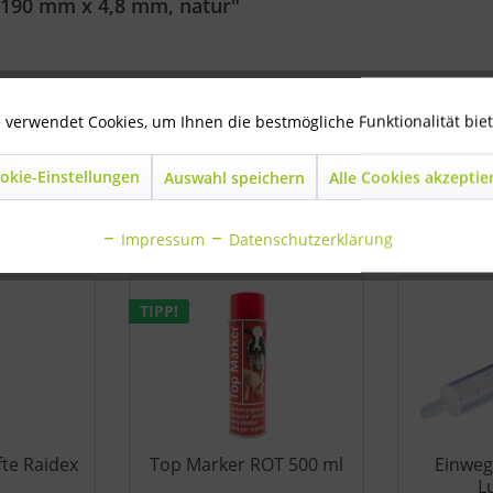
 190 mm x 4,8 mm, natur"
ga 190 mm x 4,8 mm, natur"
 verwendet Cookies, um Ihnen die bestmögliche Funktionalität bie
okie-Einstellungen
Auswahl speichern
Alle Cookies akzeptie
ls angesehen
Impressum
Datenschutzerklärung
TIPP!
fte Raidex
Top Marker ROT 500 ml
Einweg
L