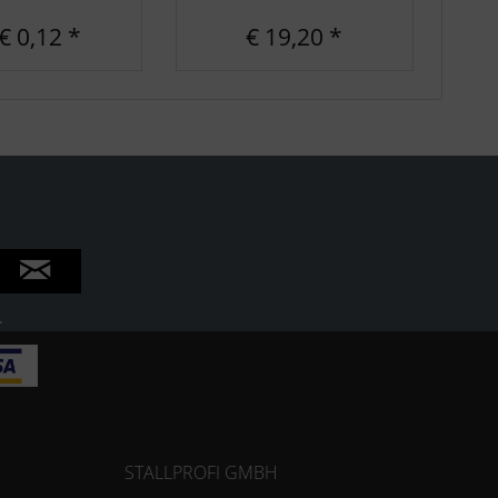
(
€ 0,12 *
€ 19,20 *
.
STALLPROFI GMBH