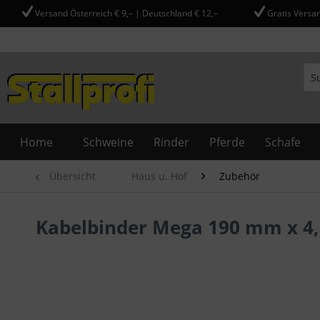
Versand Österreich € 9,– | Deutschland € 12,–
Gratis Versan
Home
Schweine
Rinder
Pferde
Schafe
Übersicht
Haus u. Hof
Zubehör
Kabelbinder Mega 190 mm x 4