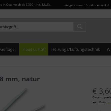
d in Österreich ab € 300,- inkl. MwSt.
ausgenommen Speditionsartikel 
Geflügel
Haus u. Hof
Heizungs/Lüftungstechnik
Wa
,8 mm, natur
€ 3,6
Gesamtprei
inkl. MwSt.
zz