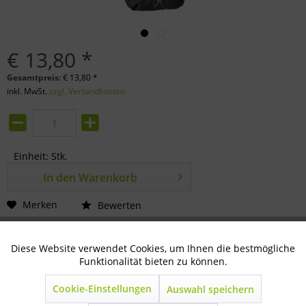
€ 13,80 *
Gesamtpreis:
€
13,80
*
inkl. MwSt.
zzgl. Versandkosten
Einheit:
Stk.
In den
Warenkorb
Merken
Bewerten
Artikel-Nr.:
80-30-0094
Diese Website verwendet Cookies, um Ihnen die bestmögliche
Aktiv
Technisch notwendig
Funktionalität bieten zu können.
Beschreibung
Cookie-Einstellungen
Auswahl speichern
schwarz, 65x50cm ideal für Turniere, beim Transport...
Inaktiv
Marketing
mehr