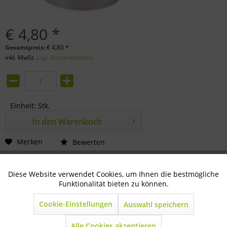
€ 4,80 *
Gesamtpreis:
€
4,80
*
inkl. MwSt.
zzgl. Versandkosten
Einheit:
Stk.
In den
Warenkorb
Merken
Bewerten
Artikel-Nr.:
80-31-0120
Diese Website verwendet Cookies, um Ihnen die bestmögliche
Aktiv
Technisch notwendig
Funktionalität bieten zu können.
Beschreibung
Cookie-Einstellungen
beidseiteig verwendbar beidseitig verwendbar fein...
Auswahl speichern
mehr
Inaktiv
Marketing
Alle Cookies akzeptieren