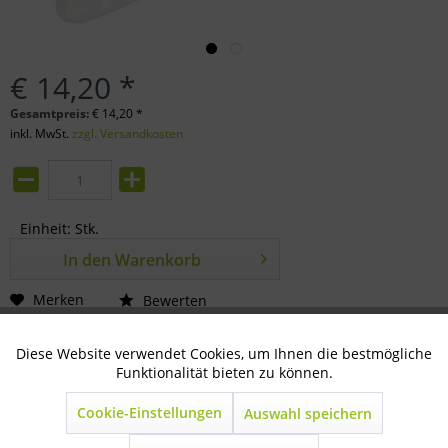
€ 14,20 *
Gesamtpreis:
€
14,20
*
inkl. MwSt.
zzgl. Versandkosten
Einheit:
Stk.
In den
Warenkorb
Merken
Bewerten
Artikel-Nr.:
80-14-1002
Diese Website verwendet Cookies, um Ihnen die bestmögliche
Aktiv
Technisch notwendig
Funktionalität bieten zu können.
Beschreibung
Cookie-Einstellungen
Auswahl speichern
Inaktiv
Marketing
40 cm mit ergonomischem Kunststoffgriff mit...
mehr