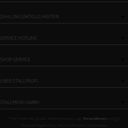
ZAHLUNGSMÖGLICHKEITEN
SERVICE HOTLINE
SHOP SERVICE
ÜBER STALLPROFI
STALLPROFI GMBH
* Alle Preise inkl. gesetzl. Mehrwertsteuer zzgl.
Versandkosten
und ggf.
Nachnahmegebühren, wenn nicht anders beschrieben