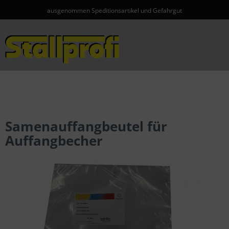
ausgenommen Speditionsartikel und Gefahrgut
Menü
Samenauffangbeutel für
Auffangbecher