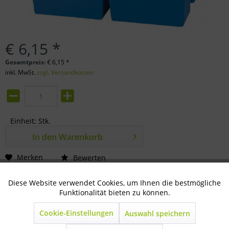
€ 6,15 *
Gesamtpreis:
€
6,15
*
inkl. MwSt.
zzgl. Versandkosten
Einheit:
Stk.
In den
Warenkorb
Merken
Bewerten
Artikel-Nr.:
80-30-0500
Diese Website verwendet Cookies, um Ihnen die bestmögliche
Aktiv
Technisch notwendig
Funktionalität bieten zu können.
Beschreibung
Cookie-Einstellungen
Auswahl speichern
Inaktiv
Marketing
Blau Maße: 38 x 25 x 11,5cm zur...
mehr