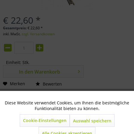
€ 22,60 *
Gesamtpreis:
€
22,60
*
inkl. MwSt.
zzgl. Versandkosten
Einheit:
Stk.
In den
Warenkorb
Merken
Bewerten
Artikel-Nr.:
72-06-0002
Diese Website verwendet Cookies, um Ihnen die bestmögliche
Aktiv
Technisch notwendig
Funktionalität bieten zu können.
Beschreibung
Cookie-Einstellungen
(ohne Befestigungsmaterial)
mehr
Auswahl speichern
Inaktiv
Marketing
Alle Cookies akzeptieren