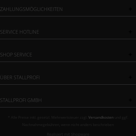
ZAHLUNGSMÖGLICHKEITEN
SERVICE HOTLINE
SHOP SERVICE
ÜBER STALLPROFI
STALLPROFI GMBH
* Alle Preise inkl. gesetzl. Mehrwertsteuer zzgl.
Versandkosten
und ggf.
Nachnahmegebühren, wenn nicht anders beschrieben
Realisiert mit Shopware