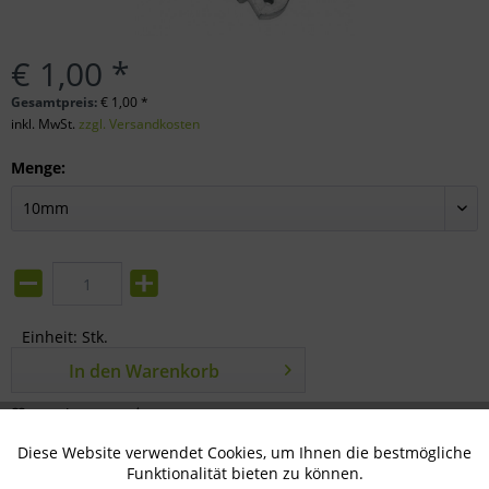
€ 1,00 *
Gesamtpreis:
€
1,00
*
inkl. MwSt.
zzgl. Versandkosten
Menge:
Einheit:
Stk.
In den
Warenkorb
Merken
Bewerten
Diese Website verwendet Cookies, um Ihnen die bestmögliche
Aktiv
Technisch notwendig
Artikel-Nr.:
34-66-0130
Funktionalität bieten zu können.