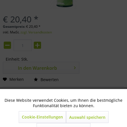
€ 20,40 *
Gesamtpreis:
€
20,40
*
inkl. MwSt.
zzgl. Versandkosten
Einheit:
Stk.
In den
Warenkorb
Merken
Bewerten
Artikel-Nr.:
71-09-0205
Diese Website verwendet Cookies, um Ihnen die bestmögliche
Aktiv
Technisch notwendig
Funktionalität bieten zu können.
Beschreibung
zur Wunddesinfektion gebrauchsfertiges Spray, geeignet...
Cookie-Einstellungen
Auswahl speichern
Inaktiv
Marketing
mehr