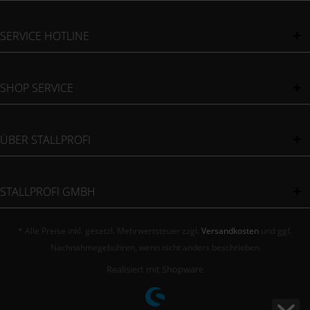
SERVICE HOTLINE
SHOP SERVICE
ÜBER STALLPROFI
STALLPROFI GMBH
* Alle Preise inkl. gesetzl. Mehrwertsteuer zzgl.
Versandkosten
und ggf.
Nachnahmegebühren, wenn nicht anders beschrieben
Realisiert mit Shopware