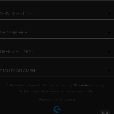
SERVICE HOTLINE
SHOP SERVICE
ÜBER STALLPROFI
STALLPROFI GMBH
* Alle Preise inkl. gesetzl. Mehrwertsteuer zzgl.
Versandkosten
und ggf.
Nachnahmegebühren, wenn nicht anders beschrieben
Realisiert mit Shopware