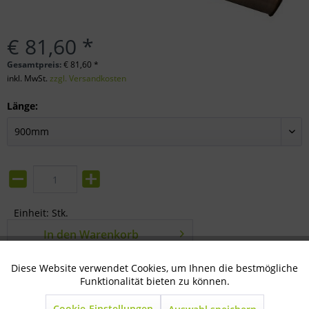
€ 81,60 *
Gesamtpreis:
€
81,60
*
inkl. MwSt.
zzgl. Versandkosten
Länge:
Einheit:
Stk.
In den
Warenkorb
Merken
Bewerten
Diese Website verwendet Cookies, um Ihnen die bestmögliche
Aktiv
Technisch notwendig
Funktionalität bieten zu können.
Artikel-Nr.:
17-12-0650
Cookie-Einstellungen