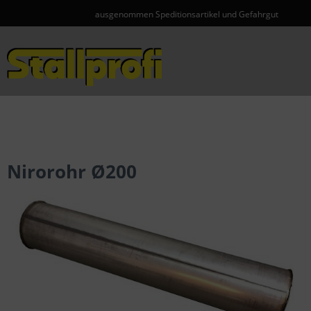
ausgenommen Speditionsartikel und Gefahrgut
Menü
Nirorohr Ø200