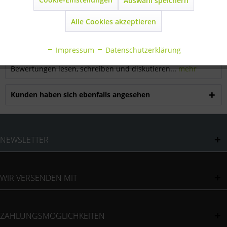
Auswahl speichern
Inaktiv
Marketing
Beschreibung
Alle Cookies akzeptieren
mehr
Inaktiv
Statistik
Impressum
Datenschutzerklärung
Bewertungen
0
Inaktiv
Sonstige
Bewertungen lesen, schreiben und diskutieren...
mehr
Kunden haben sich ebenfalls angesehen
NEWSLETTER
WIR VERSENDEN MIT
ZAHLUNGSMÖGLICHKEITEN